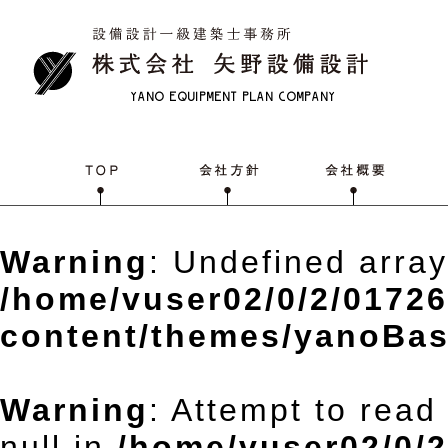
Warning
: Undefined array
/home/vuser02/0/2/0172
content/themes/yanoBas
Warning
: Attempt to read
null in
/home/vuser02/0/