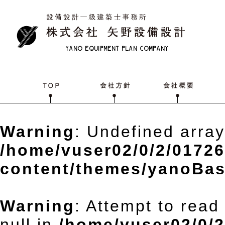
Warning
: Undefined array
/home/vuser02/0/2/0172
content/themes/yanoBas
Warning
: Attempt to read
null in
/home/vuser02/0/