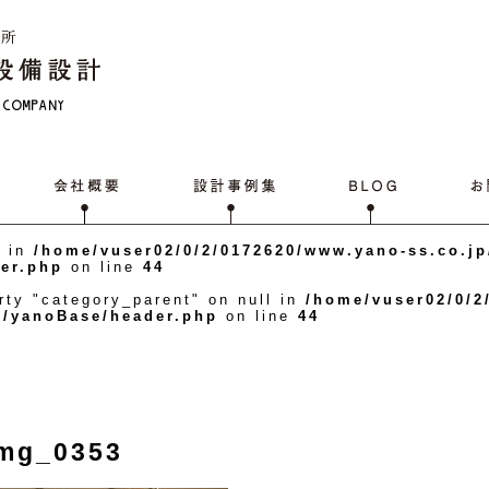
0 in
/home/vuser02/0/2/0172620/www.yano-ss.co.j
er.php
on line
44
rty "category_parent" on null in
/home/vuser02/0/2
s/yanoBase/header.php
on line
44
img_0353