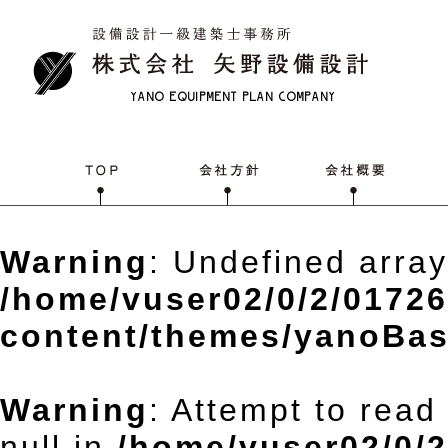
Warning
: Undefined array
/home/vuser02/0/2/0172
content/themes/yanoBas
Warning
: Attempt to read
null in
/home/vuser02/0/